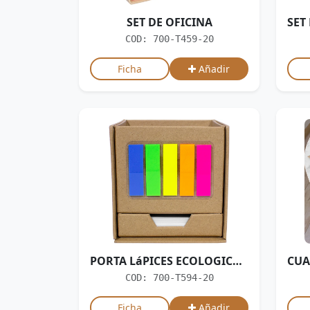
SET DE OFICINA
COD: 700-T459-20
Ficha
Añadir
PORTA LáPICES ECOLOGICO ¨MALIBú¨
COD: 700-T594-20
Ficha
Añadir