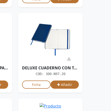
DELUXE LIBRETA CON TAPA DE ECO-CUERO RECICLADO
DELUXE CUADERNO CON TAPA DE ECO-CUERO RECICLADO
COD: 300-N97-20
r
Ficha
Añadir