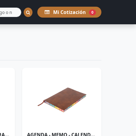
Mi Cotización
0
SET DE LIBRETA Y BOLÍGRAFO
AGENDA - MEMO - CALENDARIO "THOMSON" DE ECO-CUERO