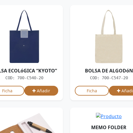
SA ECOLóGICA “KYOTO”
BOLSA DE ALGODóN
COD: 700-C540-20
COD: 700-C547-20
Ficha
Añadir
Ficha
Añadi
MEMO FOLDER