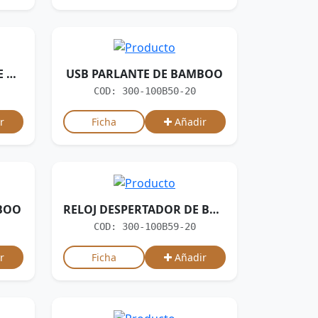
ESTUCHE PORTA-LáPIZ DE BAMBOO
USB PARLANTE DE BAMBOO
COD: 300-100B50-20
r
Ficha
Añadir
BOO
RELOJ DESPERTADOR DE BAMBOO
COD: 300-100B59-20
r
Ficha
Añadir