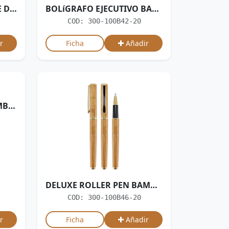
SET BOLíGRAFO ESTUCHE DE BAMBOO
BOLíGRAFO EJECUTIVO BAMBOO
COD: 300-100B42-20
r
Ficha
Añadir
DELUXE BOLíGRAFO BAMBOO/METAL
DELUXE ROLLER PEN BAMBOO
COD: 300-100B46-20
r
Ficha
Añadir