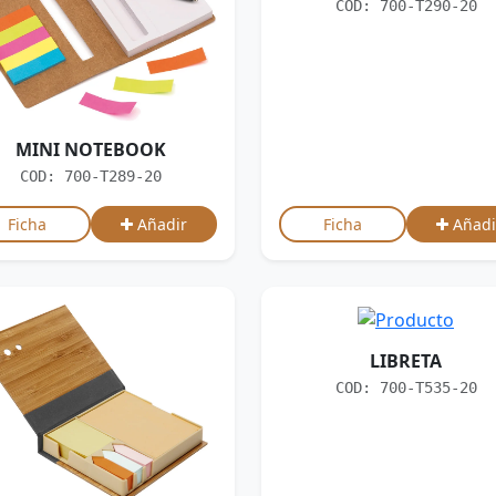
COD: 700-T290-20
MINI NOTEBOOK
COD: 700-T289-20
Ficha
Añadir
Ficha
Añadi
LIBRETA
COD: 700-T535-20