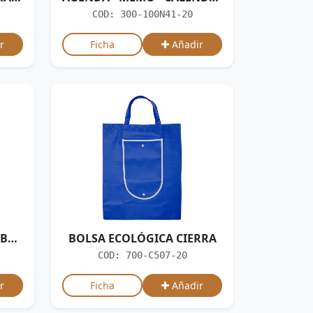
COD: 300-100N41-20
r
Ficha
Añadir
BOLÍGRAFO TOUCH BAMBÚ TINTA AZUL
BOLSA ECOLÓGICA CIERRA
COD: 700-C507-20
r
Ficha
Añadir