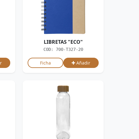
LIBRETAS "ECO"
COD: 700-T327-20
r
Ficha
Añadir