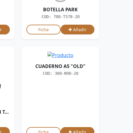
BOTELLA PARK
COD: 700-T578-20
r
Ficha
Añadir
CUADERNO A5 "OLD"
COD: 300-N90-20
CUADERNO "ROMA" CON TAPA DURA DE ECO-CUERO Y 196 HOJAS.
r
Ficha
Añadir