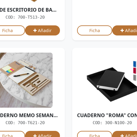
SET DE ESCRITORIO DE BAMBÚ
COD: 700-T513-20
Ficha
Añadir
Ficha
Añadi
CUADERNO MEMO SEMANAL WORKIT
COD: 700-T621-20
COD: 300-N100-20
Ficha
Añadir
Ficha
Añadi